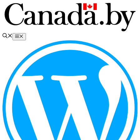
Перейти
к
содержимому
Меню