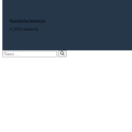
Разработка Spartan.by
©
2026 canada.by
Поиск: