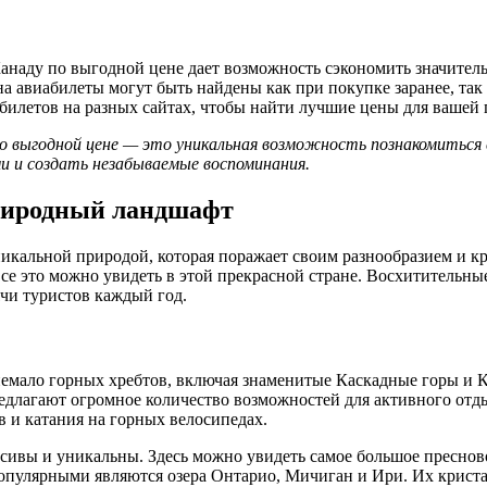
анаду по выгодной цене дает возможность сэкономить значител
 авиабилеты могут быть найдены как при покупке заранее, так 
билетов на разных сайтах, чтобы найти лучшие цены для вашей 
 выгодной цене — это уникальная возможность познакомиться 
и и создать незабываемые воспоминания.
иродный ландшафт
икальной природой, которая поражает своим разнообразием и кра
 все это можно увидеть в этой прекрасной стране. Восхитительн
чи туристов каждый год.
немало горных хребтов, включая знаменитые Каскадные горы и 
едлагают огромное количество возможностей для активного отд
в и катания на горных велосипедах.
асивы и уникальны. Здесь можно увидеть самое большое пресново
опулярными являются озера Онтарио, Мичиган и Ири. Их криста