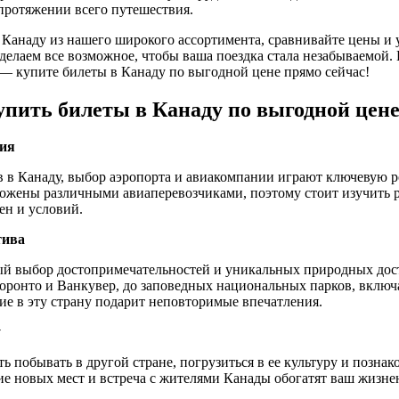
протяжении всего путешествия.
Канаду из нашего широкого ассортимента, сравнивайте цены и 
сделаем все возможное, чтобы ваша поездка стала незабываемой.
— купите билеты в Канаду по выгодной цене прямо сейчас!
упить билеты в Канаду по выгодной цен
ния
 в Канаду, выбор аэропорта и авиакомпании играют ключевую 
ожены различными авиаперевозчиками, поэтому стоит изучить 
ен и условий.
тива
тый выбор достопримечательностей и уникальных природных дос
Торонто и Ванкувер, до заповедных национальных парков, включ
ие в эту страну подарит неповторимые впечатления.
у
ь побывать в другой стране, погрузиться в ее культуру и позна
е новых мест и встреча с жителями Канады обогатят ваш жизн