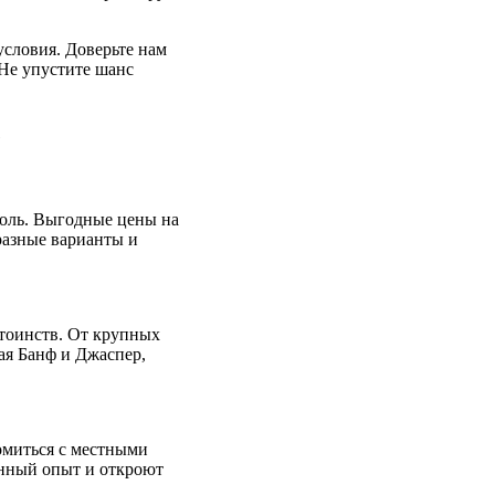
условия. Доверьте нам
 Не упустите шанс
е
роль. Выгодные цены на
разные варианты и
тоинств. От крупных
ая Банф и Джаспер,
комиться с местными
енный опыт и откроют