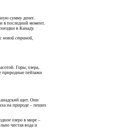
ьную сумму денег.
и в последний момент.
поездки в Канаду.
с новой страной,
сотой. Горы, озера,
ые природные пейзажи
Канадский щит. Они
ыха на природе – пеших
дное озеро в мире –
льно чистая вода и