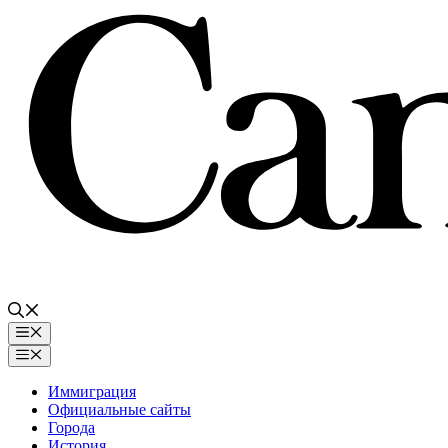
Перейти
к
содержимому
Меню
Меню
Иммиграция
Официальные сайты
Города
История