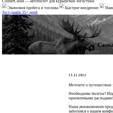
CourierCloud — автопилот для курьерской логистики
Экономия пробега и топлива
Быстрое внедрение
Нави
Тест-драйв 35+ дней
Самы
13.12.2023
Мечтаете о путешествии 
Необходимы билеты? Ище
приемлемыми расходами
Наша авиакомпания пред
заботимся о вашем комфо