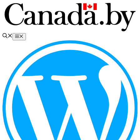
Перейти
к
содержимому
Меню