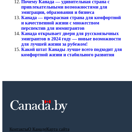
Почему Канада — удивительная страна с
привлекательными возможностями для
эмиграции, образования и бизнеса
Канада — прекрасная страна для комфортной
и качественной жизни с множеством
перспектив для иммигрантов
Канада открывает двери для русскоязычных
эмигрантов в 2024 году — новые возможности
для лучшей жизни за рубежом!
Какой штат Канады лучше всего подходит для
комфортной жизни и стабильного развития
Контакты
О Канаде
Карта сайта