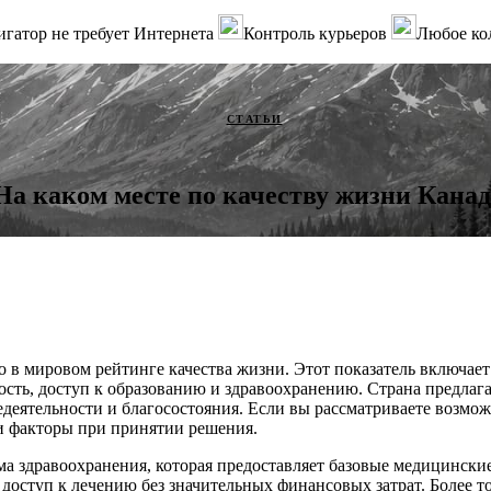
гатор не требует Интернета
Контроль курьеров
Любое ко
СТАТЬИ
На каком месте по качеству жизни Канад
о в мировом рейтинге качества жизни. Этот показатель включает
ность, доступ к образованию и здравоохранению. Страна предлаг
деятельности и благосостояния. Если вы рассматриваете возможн
и факторы при принятии решения.
ма здравоохранения, которая предоставляет базовые медицински
оступ к лечению без значительных финансовых затрат. Более то