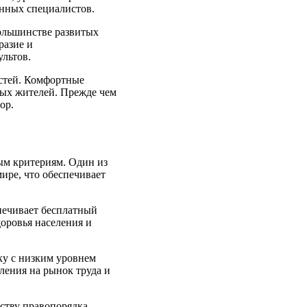
анных специалистов.
большинстве развитых
разие и
ультов.
остей. Комфортные
вых жителей. Прежде чем
ор.
ым критериям. Один из
ире, что обеспечивает
печивает бесплатный
оровья населения и
ку с низким уровнем
ления на рынок труда и
ству правопорядка.