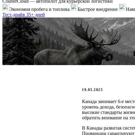
CourierCloud — автопилот для курьерской логистики
Экономия пробега и топлива
Быстрое внедрение
Нави
Тест-драйв 35+ дней
19.03.2025
Канада занимает 6-е мест
уровень дохода, безопас
высокие стандарты жизне
обратить внимание на эт
В Канады развитая систе
Провинции гарантируют д