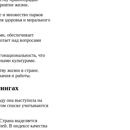
приятие жизни.
е и множество парков
ля здоровья и морального
ми, обеспечивает
отает над вопросами
гонациональность, что
ными культурами.
ву жизни в стране.
ания и работы.
тингах
оду она выступила на
 этом списке учитываются
 Страна выделяется
ей. В индексе качества