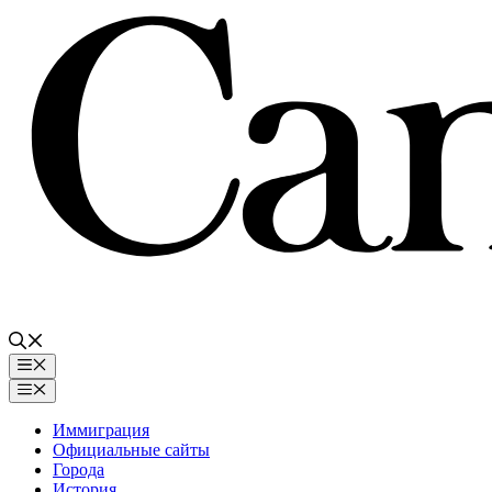
Перейти
к
содержимому
Меню
Меню
Иммиграция
Официальные сайты
Города
История