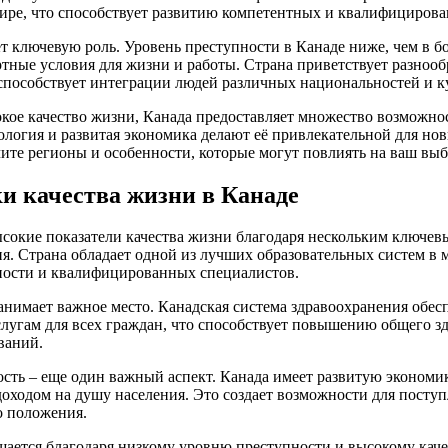
мире, что способствует развитию компетентных и квалифициров
ет ключевую роль. Уровень преступности в Канаде ниже, чем в 
ртные условия для жизни и работы. Страна приветствует разнооб
 способствует интеграции людей различных национальностей и к
окое качество жизни, Канада предоставляет множество возможн
кология и развитая экономика делают её привлекательной для но
ите регионы и особенности, которые могут повлиять на ваш выб
и качества жизни в Канаде
сокие показатели качества жизни благодаря нескольким ключев
ия. Страна обладает одной из лучших образовательных систем в м
ности и квалифицированных специалистов.
анимает важное место. Канадская система здравоохранения обес
лугам для всех граждан, что способствует повышению общего зд
ваний.
сть – еще один важный аспект. Канада имеет развитую экономи
оходом на душу населения. Это создает возможности для поступ
о положения.
ается благодаря низкому уровню преступности и высокому каче