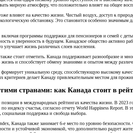
вать мирную атмосферу, что положительно влияет на общее вос
оже влияют на качество жизни. Чистый воздух, доступ к природ
кологическую обстановку. Это становится особенно значимым д
 включая программы поддержки для пенсионеров и семей с деть
ость и уверенность в будущем. Канадское общество активно раб
то улучшает жизнь различных слоев населения.
 также стоит отметить. Канада поддерживает разнообразие и мно
 жизнь и способствует обмену знаниями и опытом между различ
 формирует уникальную среду, способствующую высокому качест
х критериев делает Канаду привлекательным местом для прожив
угими странами: как Канада стоит в рей
 позиции в международных рейтингах качества жизни. В 2023 г
 по индексу счастья, согласно отчету World Happiness Report. В
, социальная поддержка и свобода выбора.
ndex, Канада также занимает 6-е место по уровню безопасности.
ости и устойчивой экономикой, что дополнительно радует жител