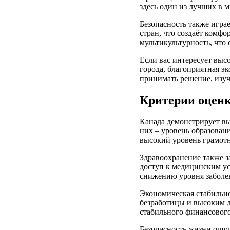
здесь один из лучших в 
Безопасность также игра
стран, что создаёт комфо
мультикультурность, что
Если вас интересует выс
города, благоприятная э
принимать решение, изуч
Критерии оценк
Канада демонстрирует вы
них – уровень образован
высокий уровень грамот
Здравоохранение также з
доступ к медицинским ус
снижению уровня заболе
Экономическая стабильно
безработицы и высоким д
стабильного финансовог
Безопасность жизни ощущ