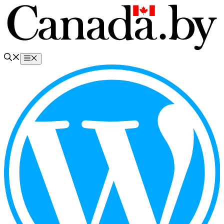
Перейти
к
содержимому
Меню