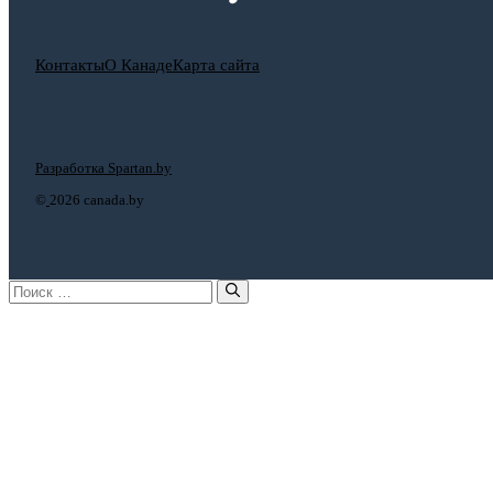
Контакты
О Канаде
Карта сайта
Разработка Spartan.by
©
2026 canada.by
Поиск: