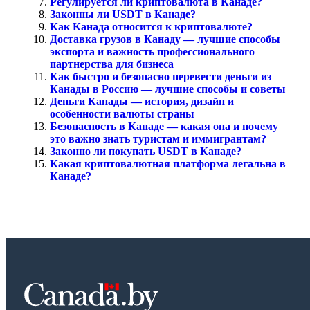
Регулируется ли криптовалюта в Канаде?
Законны ли USDT в Канаде?
Как Канада относится к криптовалюте?
Доставка грузов в Канаду — лучшие способы
экспорта и важность профессионального
партнерства для бизнеса
Как быстро и безопасно перевести деньги из
Канады в Россию — лучшие способы и советы
Деньги Канады — история, дизайн и
особенности валюты страны
Безопасность в Канаде — какая она и почему
это важно знать туристам и иммигрантам?
Законно ли покупать USDT в Канаде?
Какая криптовалютная платформа легальна в
Канаде?