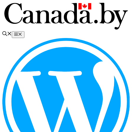
Перейти
к
содержимому
Меню