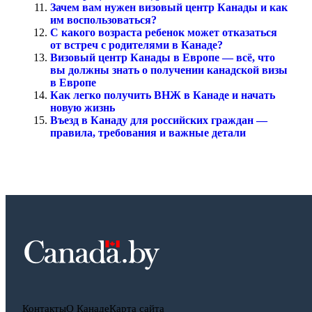
Зачем вам нужен визовый центр Канады и как
им воспользоваться?
С какого возраста ребенок может отказаться
от встреч с родителями в Канаде?
Визовый центр Канады в Европе — всё, что
вы должны знать о получении канадской визы
в Европе
Как легко получить ВНЖ в Канаде и начать
новую жизнь
Въезд в Канаду для российских граждан —
правила, требования и важные детали
Контакты
О Канаде
Карта сайта