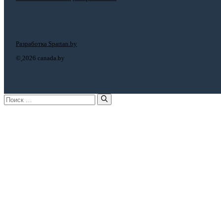
Разработка Spartan.by
©
2026 canada.by
Поиск: