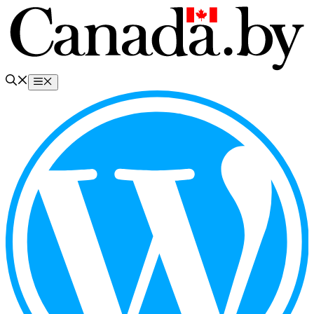
Перейти
к
содержимому
Меню