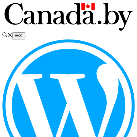
Перейти
к
содержимому
Меню