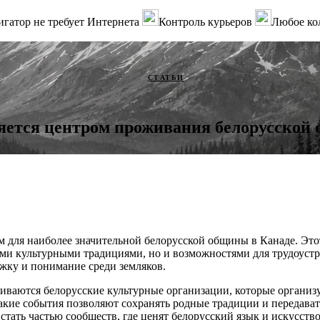
гатор не требует Интернета
Контроль курьеров
Любое ко
СТАТЬИ
ляется центром проживания белорусской
м для наиболее значительной белорусской общины в Канаде. Это
ими культурными традициями, но и возможностями для трудоустр
ржку и понимание среди земляков.
иваются белорусские культурные организации, которые организ
акие события позволяют сохранять родные традиции и передава
тать частью сообществ, где ценят белорусский язык и искусство