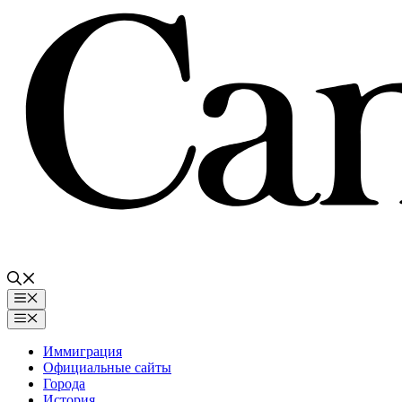
Перейти
к
содержимому
Меню
Меню
Иммиграция
Официальные сайты
Города
История