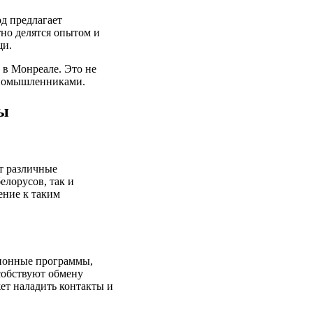
д предлагает
тно делятся опытом и
щи.
 в Монреале. Это не
диномышленниками.
ры
т различные
елорусов, так и
ение к таким
ционные программы,
собствуют обмену
ет наладить контакты и