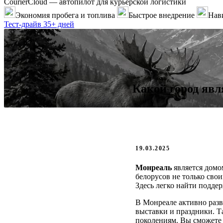
CourierCloud — автопилот для курьерской логистики
Экономия пробега и топлива
Быстрое внедрение
Нави
Тест-драйв 35+ дней
Какой город яв
19.03.2025
Монреаль
является домо
белорусов не только сво
Здесь легко найти подде
В Монреале активно разв
выставки и праздники. Т
поколениям. Вы сможете с