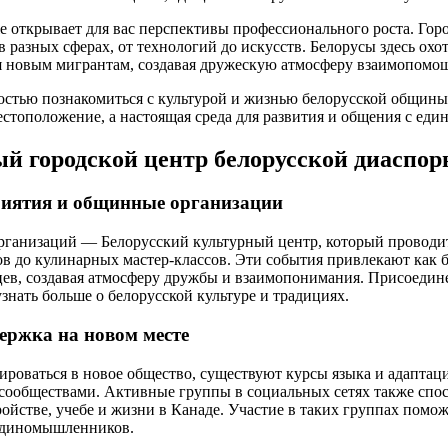
е открывает для вас перспективы профессионального роста. Горо
 разных сферах, от технологий до искусств. Белорусы здесь охо
я новым мигрантам, создавая дружескую атмосферу взаимопомо
стью познакомиться с культурой и жизнью белорусской общины
естоположение, а настоящая среда для развития и общения с е
ый городской центр белорусской диаспо
иятия и общинные организации
рганизаций — Белорусский культурный центр, который проводи
ов до кулинарных мастер-классов. Эти события привлекают как б
ев, создавая атмосферу дружбы и взаимопонимания. Присоедин
знать больше о белорусской культуре и традициях.
ержка на новом месте
грироваться в новое общество, существуют курсы языка и адапта
сообществами. Активные группы в социальных сетях также спо
ойстве, учебе и жизни в Канаде. Участие в таких группах помож
единомышленников.