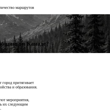
личество маршрутов
 общины в Канаде?
т город притягивает
ойства и образования.
уют мероприятия,
ть их следующим
.