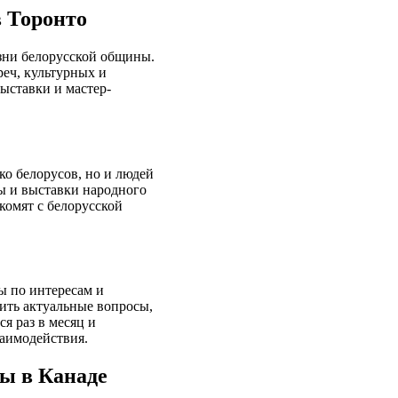
в Торонто
зни белорусской общины.
реч, культурных и
ыставки и мастер-
ко белорусов, но и людей
ы и выставки народного
комят с белорусской
ы по интересам и
ить актуальные вопросы,
я раз в месяц и
заимодействия.
ы в Канаде