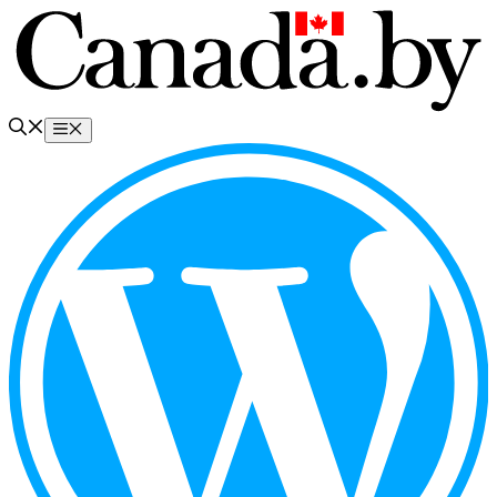
Перейти
к
содержимому
Меню