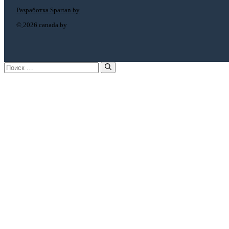
Разработка Spartan.by
©
2026 canada.by
Поиск: