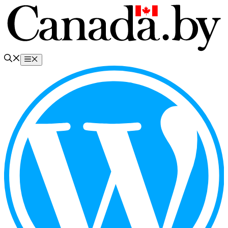
Перейти
к
содержимому
Меню