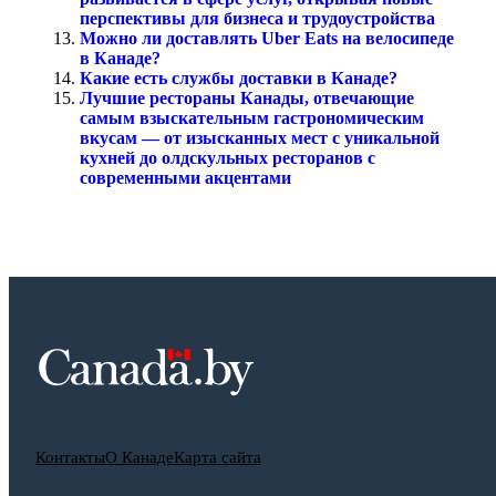
перспективы для бизнеса и трудоустройства
Можно ли доставлять Uber Eats на велосипеде
в Канаде?
Какие есть службы доставки в Канаде?
Лучшие рестораны Канады, отвечающие
самым взыскательным гастрономическим
вкусам — от изысканных мест с уникальной
кухней до олдскульных ресторанов с
современными акцентами
Контакты
О Канаде
Карта сайта