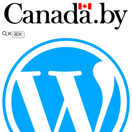
Перейти
к
содержимому
Меню