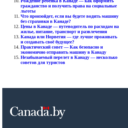
Рождение ребенка в Канаде — как оформить
гражданство и получить права на социальные
льготы
Что произойдет, если вы будете водить машину
без страховки в Канаде?
Цены в Канаде — путеводитель по расходам на
жилье, питание, транспорт и развлечения
Канада или Норвегия — где лучше проживать
и создавать своё будущее?
Практический совет — Как безопасно и
экономично отправить машину в Канаду
Незабываемый перелет в Канаду — несколько
советов для туристов