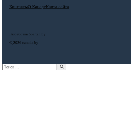
Контакты
О Канаде
Карта сайта
Разработка Spartan.by
©
2026 canada.by
Поиск: