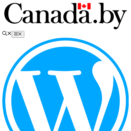
Перейти
к
содержимому
Меню