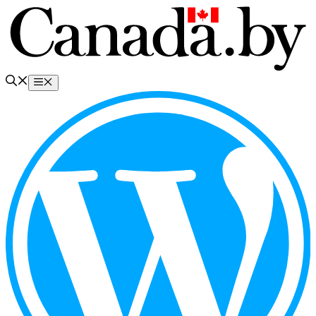
Перейти
к
содержимому
Меню