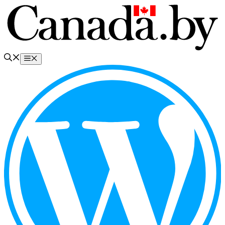
Перейти
к
содержимому
Меню