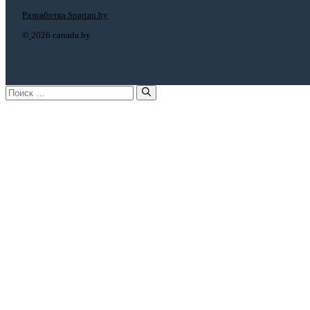
Разработка Spartan.by
©
2026 canada.by
Поиск: