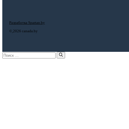
Разработка Spartan.by
©
2026 canada.by
Поиск: