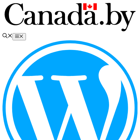
Перейти
к
содержимому
Меню