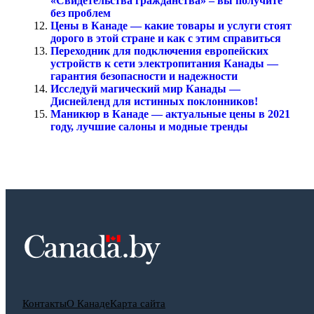
«Свидетельства гражданства» – вы получите
без проблем
Цены в Канаде — какие товары и услуги стоят
дорого в этой стране и как с этим справиться
Переходник для подключения европейских
устройств к сети электропитания Канады —
гарантия безопасности и надежности
Исследуй магический мир Канады —
Диснейленд для истинных поклонников!
Маникюр в Канаде — актуальные цены в 2021
году, лучшие салоны и модные тренды
Контакты
О Канаде
Карта сайта