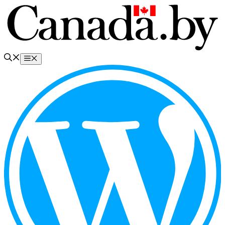
Перейти
к
содержимому
Меню