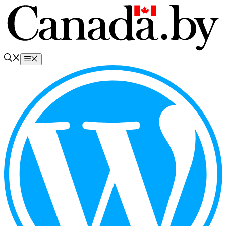
Перейти
к
содержимому
Меню