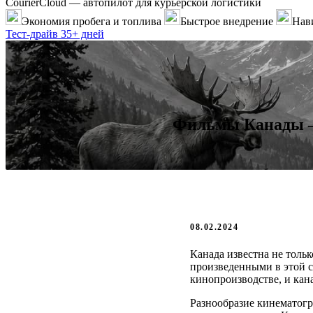
CourierCloud — автопилот для курьерской логистики
Экономия пробега и топлива
Быстрое внедрение
Нави
Тест-драйв 35+ дней
Фильмы Канады —
08.02.2024
Канада известна не тол
произведенными в этой с
кинопроизводстве, и ка
Разнообразие кинематогр