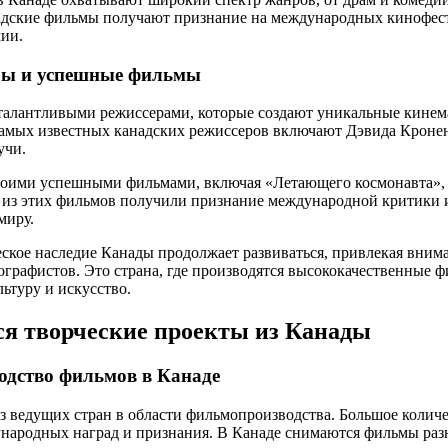
адские фильмы получают признание на международных кинофес
ии.
ры и успешные фильмы
 талантливыми режиссерами, которые создают уникальные кине
самых известных канадских режиссеров включают Дэвида Кронен
учи.
своими успешными фильмами, включая «Летающего космонавта»,
 из этих фильмов получили признание международной критики 
миру.
ское наследие Канады продолжает развиваться, привлекая внима
рафистов. Это страна, где производятся высококачественные ф
ьтуру и искусство.
я творческие проекты из Канады
одство фильмов в Канаде
з ведущих стран в области фильмопроизводства. Большое колич
народных наград и признания. В Канаде снимаются фильмы разн