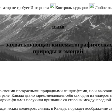
гатор не требует Интернета
Контроль курьеров
Любое ко
СТАТЬИ
 захватывающая кинематографическая 
природы и эмоций
ько своими прекрасными природными ландшафтами, но и высоко
тране. Канада давно зарекомендовала себя как один из лидеров 
надские фильмы получили признание со стороны международной
афических шедевров, снятых в Канаде, поражает воображение с