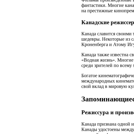
фантастики. Многие кан
на престижные кинопрем
Канадские режиссе
Канада славится своими
шедевры. Некоторые из 
Кроненберга и Атому Иг
Канада также известна 
«Водная жизнь». Многие
среди зрителей по всему 
Богатое кинематографиче
международных кинематог
свой вклад в мировую кул
Запоминающиес
Режиссура и произв
Канада признана одной и
Канады удостоены между