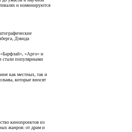
тивалях и номинируются
матографические
берга, Дэвида
 «Барфлай», «Арго» и
и стали популярными
ние как местных, так и
ильмы, которые вносят
ество кинопроектов из
ых жанров: от драм и