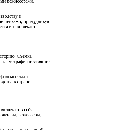
ыми режиссерами,
зводству и
ие пейзажи, причудливую
ется и привлекает
историю. Съемка
я фильмография постоянно
е фильмы были
дства в стране
включает в себя
 актеры, режиссеры,
 до ужасов и научной