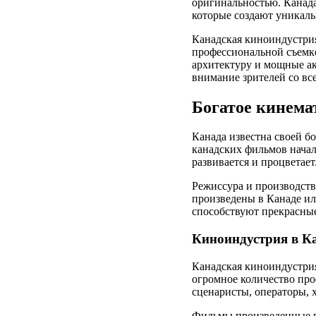
оригинальностью. Канада
которые создают уникал
Канадская киноиндустрия
профессиональной съемке
архитектуру и мощные ак
внимание зрителей со в
Богатое кинема
Канада известна своей б
канадских фильмов начал
развивается и процветает
Режиссура и производст
произведены в Канаде и
способствуют прекрасны
Киноиндустрия в К
Канадская киноиндустрия
огромное количество про
сценаристы, операторы, 
Фильмы произведенные в