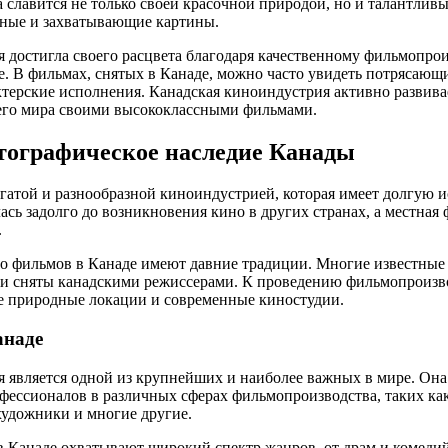
 славится не только своей красочной природой, но и талантлив
ьные и захватывающие картины.
 достигла своего расцвета благодаря качественному фильмопрои
. В фильмах, снятых в Канаде, можно часто увидеть потрясающ
терские исполнения. Канадская киноиндустрия активно развива
сего мира своими высококлассными фильмами.
тографическое наследие Канады
огатой и разнообразной киноиндустрией, которая имеет долгую 
ась задолго до возникновения кино в других странах, а местна
.
во фильмов в Канаде имеют давние традиции. Многие известны
ли сняты канадскими режиссерами. К проведению фильмопроизво
е природные локации и современные киностудии.
анаде
 является одной из крупнейших и наиболее важных в мире. Она 
фессионалов в различных сферах фильмопроизводства, таких как
художники и многие другие.
 Канаде охватывают широкий спектр жанров, от драм и комедий