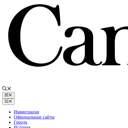
Перейти
к
содержимому
Меню
Меню
Иммиграция
Официальные сайты
Города
История