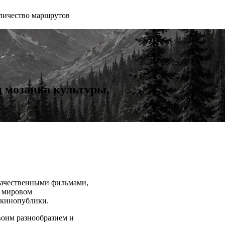
личество маршрутов
мозаика культуры,
качественными фильмами,
в мировом
 кинопублики.
воим разнообразием и