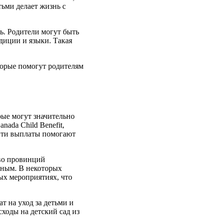
ьми делает жизнь с
ь. Родители могут быть
адиции и языки. Такая
оторые помогут родителям
рые могут значительно
ada Child Benefit,
 Эти выплаты помогают
тво провинций
упным. В некоторых
ых мероприятиях, что
т на уход за детьми и
сходы на детский сад из