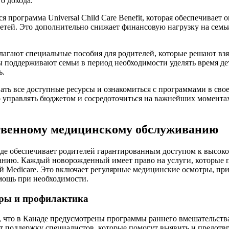
о дохода.
 программа Universal Child Care Benefit, которая обеспечивает
детей. Это дополнительно снижает финансовую нагрузку на семь
агают специальные пособия для родителей, которые решают взят
 поддерживают семьи в период необходимости уделять время дет
ь.
ть все доступные ресурсы и ознакомиться с программами в свое
 управлять бюджетом и сосредоточиться на важнейших моментах
твенному медицинскому обслуживанию
де обеспечивает родителей гарантированным доступом к высок
нию. Каждый новорожденный имеет право на услуги, которые 
й Medicare. Это включает регулярные медицинские осмотры, при
ощь при необходимости.
ры и профилактика
, что в Канаде предусмотрены программы раннего вмешательств
т поддержку специалистов, которые помогут выявить и предотв