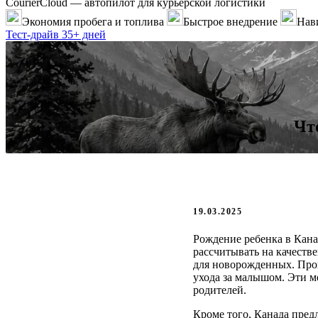
CourierCloud — автопилот для курьерской логистики
Экономия пробега и топлива
Быстрое внедрение
Нави
Тест-драйв 35+ дней
Чт
19.03.2025
Рождение ребенка в Кана
рассчитывать на качест
для новорожденных. Про
ухода за малышом. Эти 
родителей.
Кроме того, Канада пред