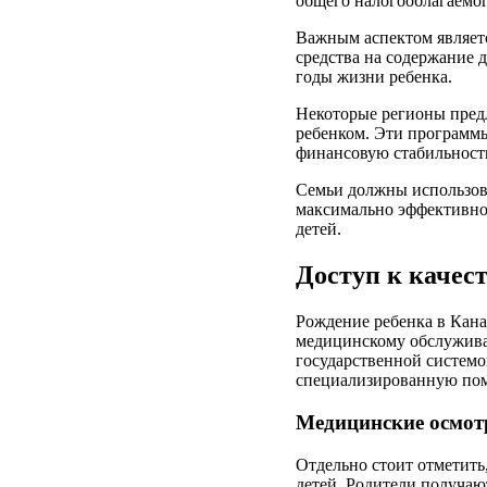
общего налогооблагаемог
Важным аспектом является
средства на содержание 
годы жизни ребенка.
Некоторые регионы предл
ребенком. Эти программы
финансовую стабильност
Семьи должны использова
максимально эффективно
детей.
Доступ к качес
Рождение ребенка в Кана
медицинскому обслужива
государственной системо
специализированную пом
Медицинские осмот
Отдельно стоит отметить
детей. Родители получаю