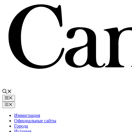
Перейти
к
содержимому
Меню
Меню
Иммиграция
Официальные сайты
Города
История