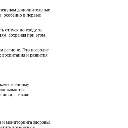
 опекунам дополнительные
и, особенно в первые
ь отпуск по уходу за
ям, сохраняя при этом
м регионе. Это позволит
 воспитания и развития
окачественному
покрываются
вивки, а также
а и мониторинга здоровья
ратить возможные