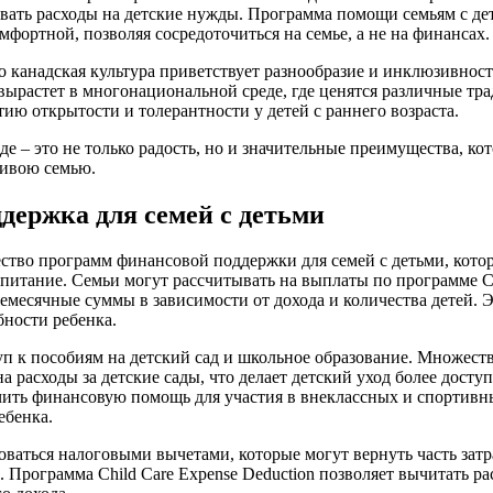
ать расходы на детские нужды. Программа помощи семьям с дет
фортной, позволяя сосредоточиться на семье, а не на финансах.
то канадская культура приветствует разнообразие и инклюзивност
 вырастет в многонациональной среде, где ценятся различные тр
тию открытости и толерантности у детей с раннего возраста.
де – это не только радость, но и значительные преимущества, к
ливою семью.
держка для семей с детьми
ство программ финансовой поддержки для семей с детьми, кото
питание. Семьи могут рассчитывать на выплаты по программе Can
жемесячные суммы в зависимости от дохода и количества детей.
ности ребенка.
п к пособиям на детский сад и школьное образование. Множес
а расходы за детские сады, что делает детский уход более дост
чить финансовую помощь для участия в внеклассных и спортивн
ебенка.
ваться налоговыми вычетами, которые могут вернуть часть затра
 Программа Child Care Expense Deduction позволяет вычитать ра