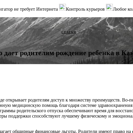
гатор не требует Интернета
Контроль курьеров
Любое ко
СТАТЬИ
о дает родителям рождение ребенка в Ка
де открывает родителям доступ к множеству преимуществ. Во-п
венную медицинскую помощь благодаря системе здравоохранения
граммы родительского отпуска обеспечивают время для восстан
меры поддержки способствуют лучшему физическому и эмоцион
лагает обширные финансовые льготы. Родители имеют право на 