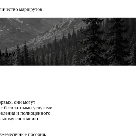
личество маршрутов
наде?
ервых, они могут
 с бесплатными услугами
овления и полноценного
альному состоянию
ежемесячные пособия,