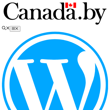
Перейти
к
содержимому
Меню